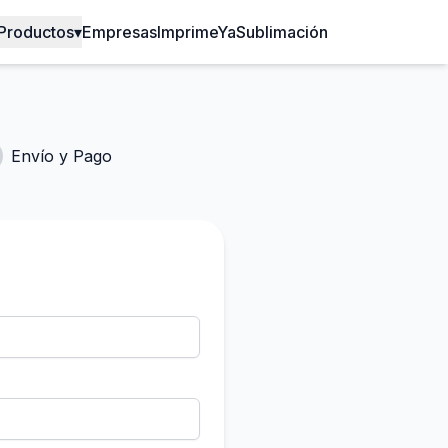
Productos
▾
Empresas
ImprimeYa
Sublimación
Envío y Pago