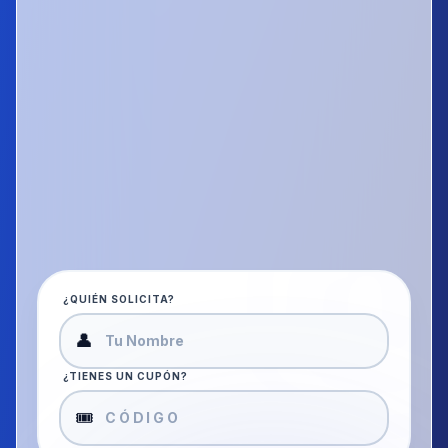
ENCUADERNADO
Espiral clásico
CANTIDAD
Copias del PDF
1
−
+
¿QUIÉN SOLICITA?
👤
¿TIENES UN CUPÓN?
🎟️