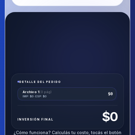
DETALLE DEL PEDIDO
Archivo
1
(
0
pág)
$
0
IMP: $
0
•
ESP: $
0
$
0
INVERSIÓN FINAL
¿Cómo funciona? Calculás tu costo, tocás el botón