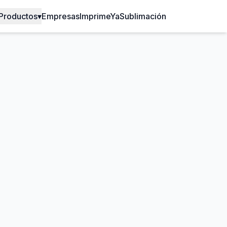
Productos
▾
Empresas
ImprimeYa
Sublimación