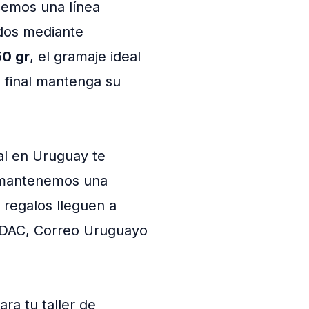
cemos una línea
ados mediante
50 gr
, el gramaje ideal
o final mantenga su
al en Uruguay te
, mantenemos una
 regalos lleguen a
r DAC, Correo Uruguayo
ra tu taller de