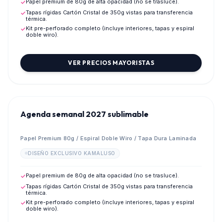
Papel premium de 80g de alta opacidad (no se trasluce).
✓
Tapas rígidas Cartón Cristal de 350g vistas para transferencia
✓
térmica.
Kit pre-perforado completo (incluye interiores, tapas y espiral
✓
doble wiro).
VER PRECIOS MAYORISTAS
💎
PREVENTA MAYORISTA 2027
Agenda semanal 2027 sublimable
Papel Premium 80g / Espiral Doble Wiro / Tapa Dura Laminada
DISEÑO EXCLUSIVO KAMALUSO
Papel premium de 80g de alta opacidad (no se trasluce).
✓
Tapas rígidas Cartón Cristal de 350g vistas para transferencia
✓
térmica.
Kit pre-perforado completo (incluye interiores, tapas y espiral
✓
doble wiro).