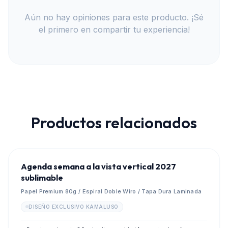
Aún no hay opiniones para este producto. ¡Sé
el primero en compartir tu experiencia!
Productos relacionados
💎
PREVENTA MAYORISTA 2027
Agenda semana a la vista vertical 2027
sublimable
Papel Premium 80g / Espiral Doble Wiro / Tapa Dura Laminada
DISEÑO EXCLUSIVO KAMALUSO