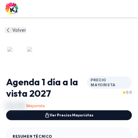
Volver
0
/
2
Agenda 1 día a la
PRECIO
MAYORISTA
vista 2027
0.0
$U
310
Mayorista
Ver Precios Mayoristas
RESUMEN TÉCNICO