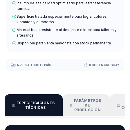
Insumo de alta calidad optimizado para la transferencia
térmica.
Superficie tratada especialmente para lograr colores
vibrantes y duraderos.
Material base resistente al desgaste e ideal para talleres y
artesanos.
Disponible para venta mayorista con stock permanente.
ENVÍOS A TODO EL PAÍS
HECHO EN URUGUAY
PARÁMETROS
ESPECIFICACIONES
E
DE
TÉCNICAS
COO
PRODUCCIÓN