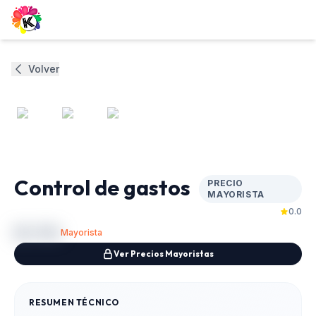
Volver
0
/
3
Control de gastos
PRECIO
MAYORISTA
0.0
$U
150
Mayorista
Ver Precios Mayoristas
RESUMEN TÉCNICO