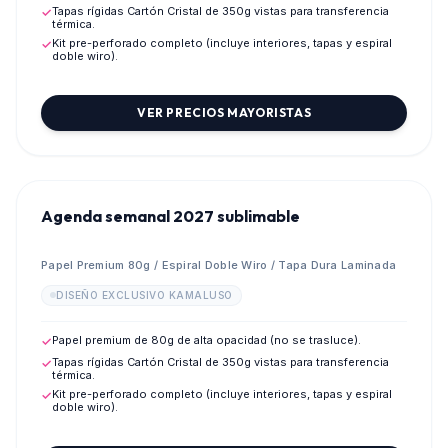
Tapas rígidas Cartón Cristal de 350g vistas para transferencia
✓
térmica.
Kit pre-perforado completo (incluye interiores, tapas y espiral
✓
doble wiro).
VER PRECIOS MAYORISTAS
💎
PREVENTA MAYORISTA 2027
Agenda semanal 2027 sublimable
Papel Premium 80g / Espiral Doble Wiro / Tapa Dura Laminada
DISEÑO EXCLUSIVO KAMALUSO
Papel premium de 80g de alta opacidad (no se trasluce).
✓
Tapas rígidas Cartón Cristal de 350g vistas para transferencia
✓
térmica.
Kit pre-perforado completo (incluye interiores, tapas y espiral
✓
doble wiro).