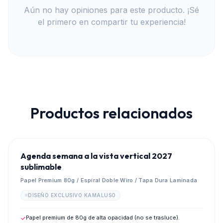
Aún no hay opiniones para este producto. ¡Sé
el primero en compartir tu experiencia!
Productos relacionados
💎
PREVENTA MAYORISTA 2027
Agenda semana a la vista vertical 2027
sublimable
Papel Premium 80g / Espiral Doble Wiro / Tapa Dura Laminada
DISEÑO EXCLUSIVO KAMALUSO
Papel premium de 80g de alta opacidad (no se trasluce).
✓