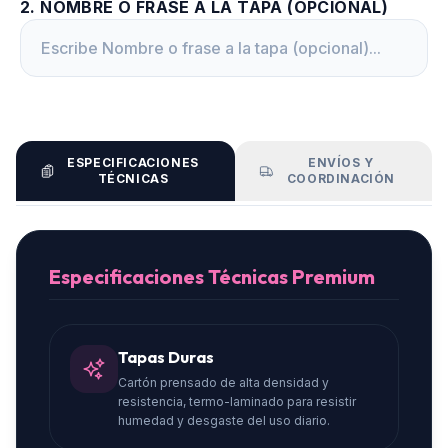
2
.
NOMBRE O FRASE A LA TAPA (OPCIONAL)
ESPECIFICACIONES
ENVÍOS Y
TÉCNICAS
COORDINACIÓN
Especificaciones Técnicas Premium
Tapas Duras
Cartón prensado de alta densidad y
resistencia, termo-laminado para resistir
humedad y desgaste del uso diario.