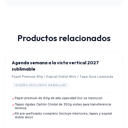
Productos relacionados
💎
PREVENTA MAYORISTA 2027
Agenda semana a la vista vertical 2027
sublimable
Papel Premium 80g / Espiral Doble Wiro / Tapa Dura Laminada
DISEÑO EXCLUSIVO KAMALUSO
Papel premium de 80g de alta opacidad (no se trasluce).
✓
Tapas rígidas Cartón Cristal de 350g vistas para transferencia
✓
térmica.
Kit pre-perforado completo (incluye interiores, tapas y espiral
✓
doble wiro).