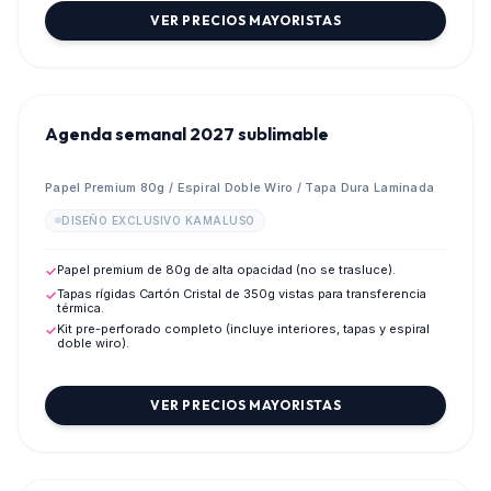
VER PRECIOS MAYORISTAS
💎
PREVENTA MAYORISTA 2027
Agenda semanal 2027 sublimable
Papel Premium 80g / Espiral Doble Wiro / Tapa Dura Laminada
DISEÑO EXCLUSIVO KAMALUSO
Papel premium de 80g de alta opacidad (no se trasluce).
✓
Tapas rígidas Cartón Cristal de 350g vistas para transferencia
✓
térmica.
Kit pre-perforado completo (incluye interiores, tapas y espiral
✓
doble wiro).
VER PRECIOS MAYORISTAS