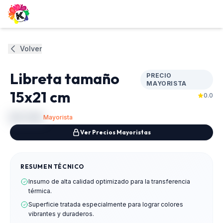
Volver
0
/
1
Libreta tamaño
PRECIO
MAYORISTA
15x21 cm
0.0
$U
140
Mayorista
Ver Precios Mayoristas
RESUMEN TÉCNICO
Insumo de alta calidad optimizado para la transferencia
térmica.
Superficie tratada especialmente para lograr colores
vibrantes y duraderos.