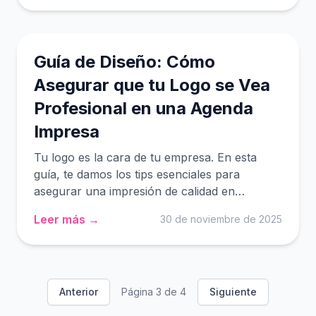
Guía de Diseño: Cómo
Asegurar que tu Logo se Vea
Profesional en una Agenda
Impresa
Tu logo es la cara de tu empresa. En esta
guía, te damos los tips esenciales para
asegurar una impresión de calidad en
agendas, el regalo de fin de año perfecto
Leer más →
30 de noviembre de 2025
para tus clientes.
Anterior
Página
3
de
4
Siguiente