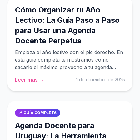
Cómo Organizar tu Año
Lectivo: La Guía Paso a Paso
para Usar una Agenda
Docente Perpetua
Empieza el año lectivo con el pie derecho. En
esta guía completa te mostramos cómo
sacarle el máximo provecho a tu agenda
docente perpetua y mantener todo bajo
Leer más →
1 de diciembre de 2025
control.
📌 GUÍA COMPLETA
Agenda Docente para
Uruguay: La Herramienta