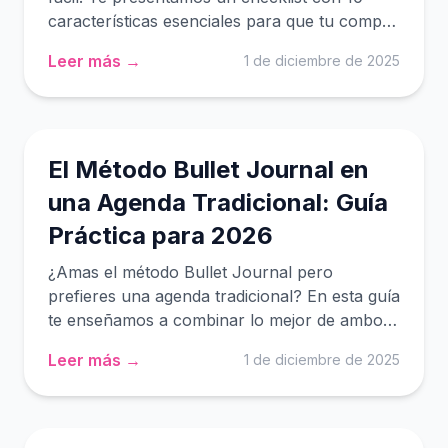
características esenciales para que tu compra
sea un éxito y potencies tu organización
Leer más →
1 de diciembre de 2025
personal.
El Método Bullet Journal en
una Agenda Tradicional: Guía
Práctica para 2026
¿Amas el método Bullet Journal pero
prefieres una agenda tradicional? En esta guía
te enseñamos a combinar lo mejor de ambos
mundos para tu organización personal en
Leer más →
1 de diciembre de 2025
2026. ¡Empieza hoy!