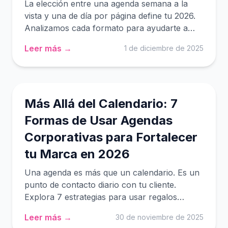
La elección entre una agenda semana a la
vista y una de día por página define tu 2026.
Analizamos cada formato para ayudarte a
encontrar el planner ideal para tu
Leer más →
1 de diciembre de 2025
productividad en Uruguay.
Más Allá del Calendario: 7
Formas de Usar Agendas
Corporativas para Fortalecer
tu Marca en 2026
Una agenda es más que un calendario. Es un
punto de contacto diario con tu cliente.
Explora 7 estrategias para usar regalos
empresariales y fortalecer tu marca en
Leer más →
30 de noviembre de 2025
Uruguay este 2026.