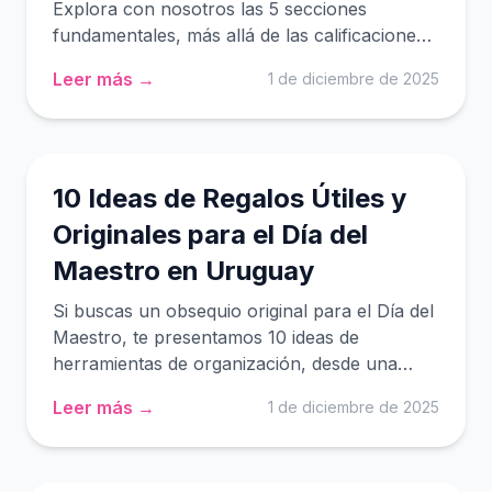
Explora con nosotros las 5 secciones
fundamentales, más allá de las calificaciones,
que todo organizador docente debe tener
Leer más →
1 de diciembre de 2025
para planificar con éxito.
10 Ideas de Regalos Útiles y
Originales para el Día del
Maestro en Uruguay
Si buscas un obsequio original para el Día del
Maestro, te presentamos 10 ideas de
herramientas de organización, desde una
agenda docente perpetua hasta un planner
Leer más →
1 de diciembre de 2025
para maestras de primaria.