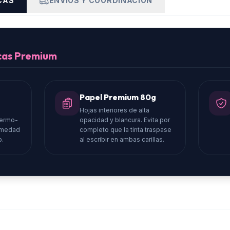
CAS
ENVÍOS Y COORDINACIÓN
icas Premium
Papel Premium 80g
Hojas interiores de alta
termo-
opacidad y blancura. Evita por
humedad
completo que la tinta traspase
o.
al escribir en ambas carillas.