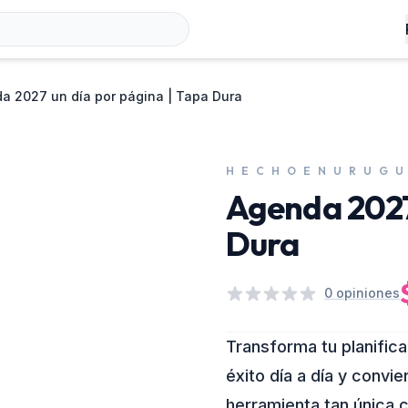
a 2027 un día por página | Tapa Dura
H E C H O E N U R U G U
Agenda 2027 
Dura
0
opiniones
Transforma tu planific
éxito día a día y convi
herramienta tan única 