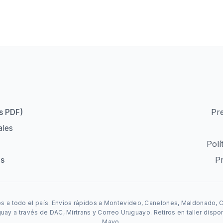
s PDF)
Pr
ales
Polí
os
P
a todo el país. Envíos rápidos a Montevideo, Canelones, Maldonado, Co
ay a través de DAC, Mirtrans y Correo Uruguayo. Retiros en taller dispo
Mayo.