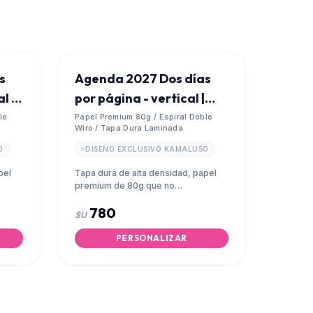
s
Agenda 2027 Dos días
l |
por página - vertical |
Tapa Dura
le
Papel Premium 80g / Espiral Doble
Wiro / Tapa Dura Laminada
O
DISEÑO EXCLUSIVO KAMALUSO
pel
Tapa dura de alta densidad, papel
premium de 80g que no
transparenta y espiral metálico
780
doble wiro.
$U
PERSONALIZAR