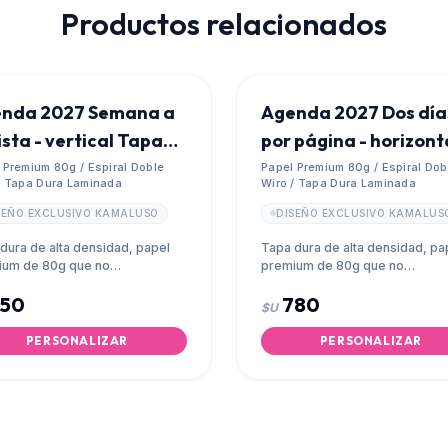
Productos relacionados
nda 2027 Semana a
Agenda 2027 Dos día
ista - vertical Tapa
por página - horizonta
a
Tapa Dura
 Premium 80g / Espiral Doble
Papel Premium 80g / Espiral Dob
/ Tapa Dura Laminada
Wiro / Tapa Dura Laminada
SEÑO EXCLUSIVO KAMALUSO
DISEÑO EXCLUSIVO KAMALUS
dura de alta densidad, papel
Tapa dura de alta densidad, pa
ium de 80g que no
premium de 80g que no
parenta y espiral metálico
transparenta y espiral metálico
650
780
 wiro.
doble wiro.
$U
PERSONALIZAR
PERSONALIZAR