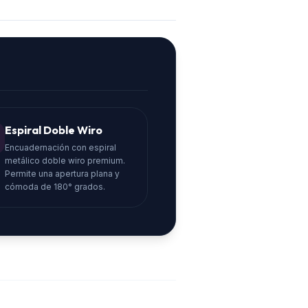
Espiral Doble Wiro
Encuadernación con espiral
metálico doble wiro premium.
Permite una apertura plana y
cómoda de 180° grados.