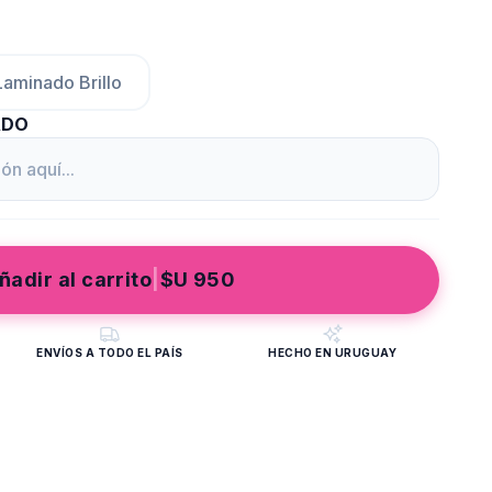
Laminado Brillo
ADO
ñadir al carrito
|
$U
950
ENVÍOS A TODO EL PAÍS
HECHO EN URUGUAY