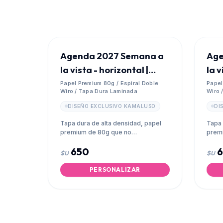
Agenda 2027 Semana a
Age
la vista - horizontal |
la v
Tapa Dura
Dur
Papel Premium 80g / Espiral Doble
Papel
Wiro / Tapa Dura Laminada
Wiro 
DISEÑO EXCLUSIVO KAMALUSO
DI
Tapa dura de alta densidad, papel
Tapa 
premium de 80g que no
prem
transparenta y espiral metálico
trans
650
doble wiro.
doble
$U
$U
PERSONALIZAR