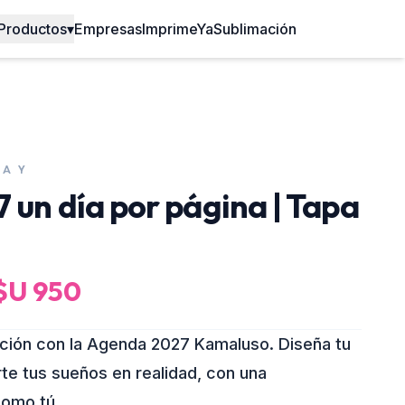
Productos
▾
Empresas
ImprimeYa
Sublimación
 A Y
un día por página | Tapa
$U
950
ación con la Agenda 2027 Kamaluso. Diseña tu
erte tus sueños en realidad, con una
como tú.